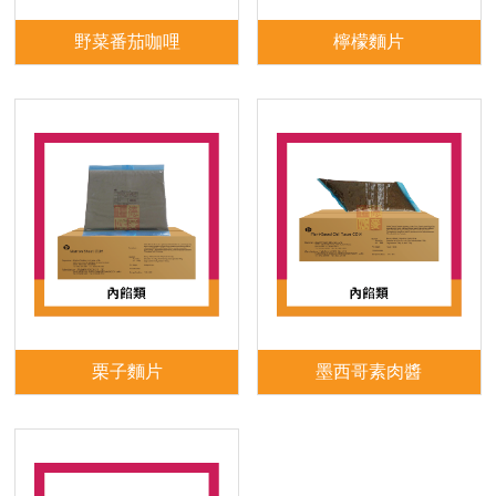
野菜番茄咖哩
檸檬麵片
栗子麵片
墨西哥素肉醬