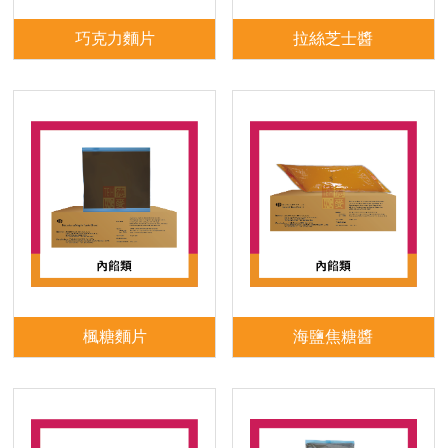
巧克力麵片
拉絲芝士醬
楓糖麵片
海鹽焦糖醬